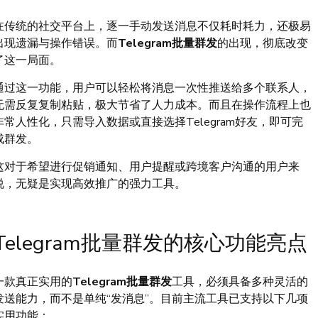
在传统的社交平台上，逐一手动发送消息不仅耗时耗力，还极易
出现遗漏与操作错误。而
Telegram批量群发
的出现，彻底改变
了这一局面。
通过这一功能，用户可以轻松将消息一次性推送给多个联系人，
无需反复复制粘贴，极大节省了人力成本。而且在操作流程上也
非常人性化，只需导入数据或直接选择Telegram好友，即可完
成群发。
这对于希望进行促销通知、用户提醒或跨境客户沟通的用户来
说，无疑是实现高效推广的强力工具。
Telegram批量群发的核心功能亮点
一款真正实用的
Telegram批量群发
工具，必须具备多种灵活的
发送能力，而不是单纯“发消息”。目前主流工具已支持以下几项
实用功能：