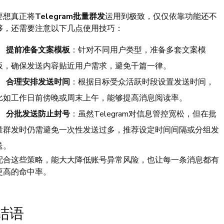
要想真正将
Telegram批量群发
运用到极致，仅仅依靠功能还不
够，还需要注意以下几点使用技巧：
提前准备文案模板
：针对不同用户类型，准备多套文案模
板，确保发送内容贴近用户需求，避免千篇一律。
合理安排发送时间
：根据目标受众活跃时段设置发送时间，
比如工作日前傍晚或周末上午，能够提高消息阅读率。
分批发送防止封号
：虽然Telegram对信息管控宽松，但在批
量群发时仍需避免一次性发送过多，推荐设定时间间隔或分组发
送。
配合这些策略，能大大降低账号异常风险，也让每一条消息都有
更高的命中率。
结语