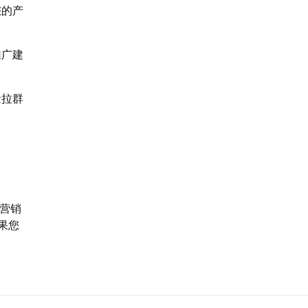
您的产
推广建
量拉群
营销
果您