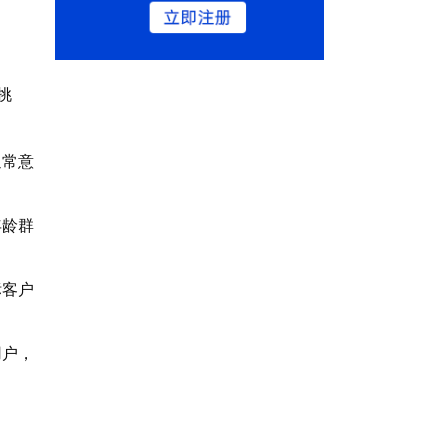
挑
通常意
年龄群
标客户
用户，