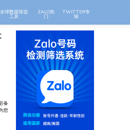
全球数据筛选
ZALO热
TWITTER专
工具
门
辑
筛
必备
为您