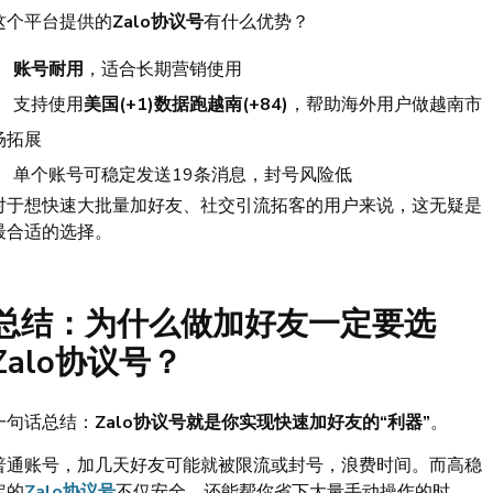
这个平台提供的
Zalo协议号
有什么优势？
账号耐用
，适合长期营销使用
支持使用
美国(+1)数据跑越南(+84)
，帮助海外用户做越南市
场拓展
单个账号可稳定发送19条消息，封号风险低
对于想快速大批量加好友、社交引流拓客的用户来说，这无疑是
最合适的选择。
总结：为什么做加好友一定要选
Zalo协议号？
一句话总结：
Zalo协议号就是你实现快速加好友的“利器”
。
普通账号，加几天好友可能就被限流或封号，浪费时间。而高稳
定的
Zalo协议号
不仅安全，还能帮你省下大量手动操作的时