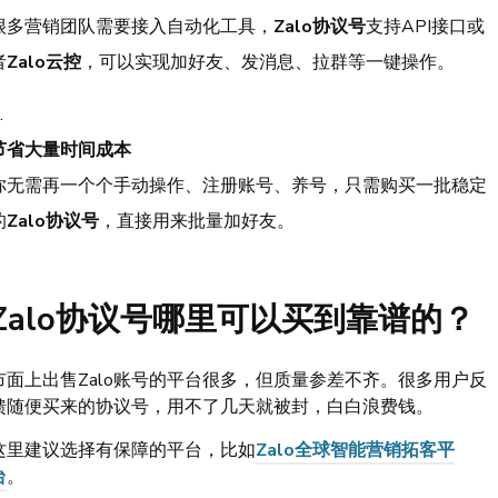
很多营销团队需要接入自动化工具，
Zalo协议号
支持API接口或
者
Zalo云控
，可以实现加好友、发消息、拉群等一键操作。
节省大量时间成本
你无需再一个个手动操作、注册账号、养号，只需购买一批稳定
的
Zalo协议号
，直接用来批量加好友。
Zalo协议号哪里可以买到靠谱的？
市面上出售Zalo账号的平台很多，但质量参差不齐。很多用户反
馈随便买来的协议号，用不了几天就被封，白白浪费钱。
这里建议选择有保障的平台，比如
Zalo全球智能营销拓客平
台
。