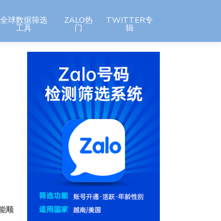
全球数据筛选
ZALO热
TWITTER专
工具
门
辑
，
能顺