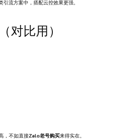
交类引流方案中，搭配云控效果更强。
号（对比用）
高，不如直接
Zalo老号购买
来得实在。