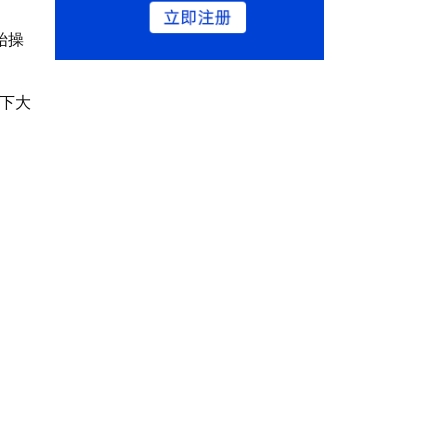
始操
下大