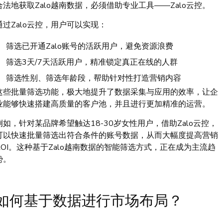
合法地获取Zalo越南数据，必须借助专业工具——Zalo云控。
通过Zalo云控，用户可以实现：
筛选已开通Zalo账号的活跃用户，避免资源浪费
筛选3天/7天活跃用户，精准锁定真正在线的人群
筛选性别、筛选年龄段，帮助针对性打造营销内容
这些批量筛选功能，极大地提升了数据采集与应用的效率，让企
业能够快速搭建高质量的客户池，并且进行更加精准的运营。
例如，针对某品牌希望触达18-30岁女性用户，借助Zalo云控，
可以快速批量筛选出符合条件的账号数据，从而大幅度提高营销
ROI。这种基于Zalo越南数据的智能筛选方式，正在成为主流趋
势。
如何基于数据进行市场布局？